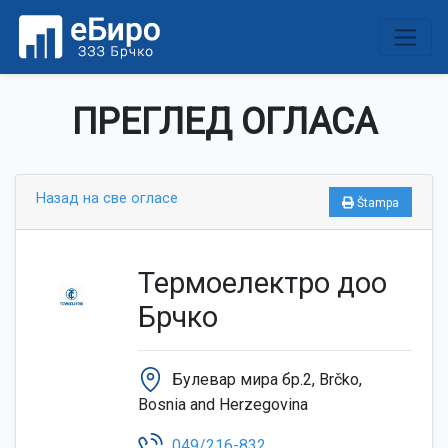
ПРЕГЛЕД ОГЛАСА
Назад на све огласе
Štampa
Термоелектро доо
Брчко
Булевар мира бр.2, Brčko,
Bosnia and Herzegovina
049/216-832