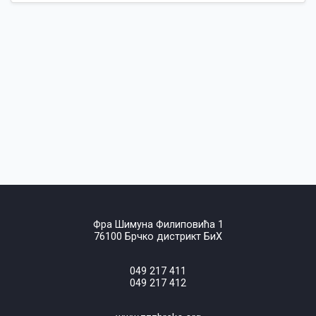
Фра Шимуна Филиповића 1
76100 Брчко дистрикт БиХ
049 217 411
049 217 412