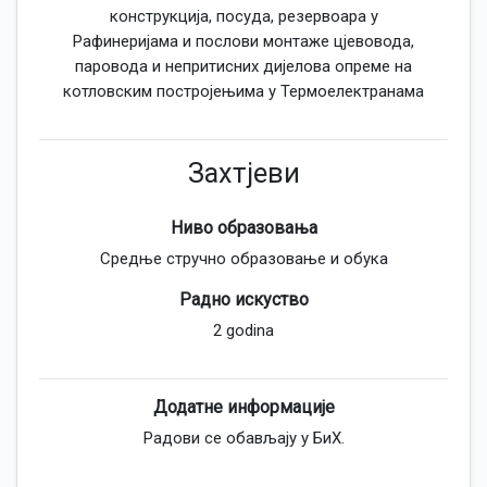
конструкција, посуда, резервоара у
Рафинеријама и послови монтаже цјевовода,
паровода и непритисних дијелова опреме на
котловским постројењима у Термоелектранама
Захтјеви
Ниво образовања
Средње стручно образовање и обука
Радно искуство
2 godina
Додатне информације
Радови се обављају у БиХ.