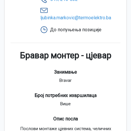
ljubinka.markovic@termoelektro.ba
До попуњења позиције
Бравар монтер - цјевар
Занимање
Bravar
Број потребних извршилаца
Више
Опис посла
Послови монтаже цјевних система, челичних