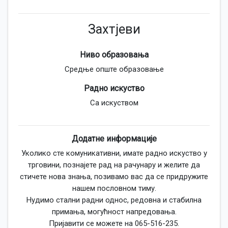
Захтјеви
Ниво образовања
Средње опште образовање
Радно искуство
Са искуством
Додатне информације
Уколико сте комуникативни, имате радно искуство у
трговини, познајете рад на рачунару и желите да
стичете нова знања, позивамо вас да се придружите
нашем пословном тиму.
Нудимо стални радни однос, редовна и стабилна
примања, могућност напредовања.
Пријавити се можете на 065-516-235.