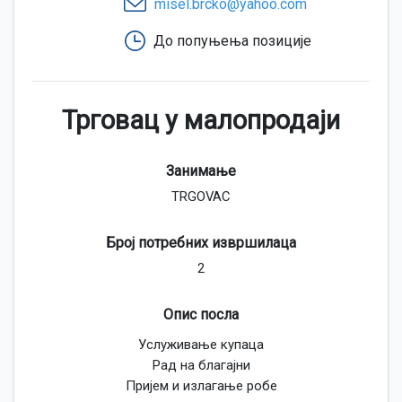
misel.brcko@yahoo.com
До попуњења позиције
Трговац у малопродаји
Занимање
TRGOVAC
Број потребних извршилаца
2
Опис посла
Услуживање купаца
Рад на благајни
Пријем и излагање робе