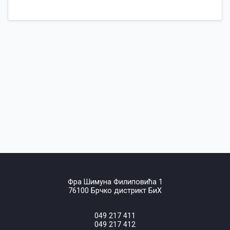
Фра Шимуна Филиповића 1
76100 Брчко дистрикт БиХ
049 217 411
049 217 412